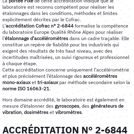
La
portée Fixe
de cette accréditation indique que le
laboratoire est reconnu compétent pour réaliser les
étalonnages dans les conditions, méthodes et limites
explicitement décrites par le Cofrac.
L’
accréditation Cofrac n° 2-6844
formalise la compétence
du laboratoire Europe Qualité Rhône Alpes pour réaliser
l’
étalonnage d’accéléromètres
dans un cadre traçable. Elle
constitue un repère de fiabilité pour les industriels qui
exigent des résultats de très haut niveau, avec des
incertitudes maîtrisées, un suivi rigoureux et professionnel
à chaque étape.
Cette accréditation concerne uniquement l’accélérométrie
et plus précisément l’étalonnage des
accéléromètres
mono-axiaux
et
tri-axiaux
par méthode secondaire selon la
norme ISO 16063-21
.
Hors domaine accrédité, le laboratoire est également en
mesure d’étalonner des
gyroscopes
, des
générateurs de
vibration
,
dosimètres
et
vibromètres
.
ACCRÉDITATION N° 2-6844