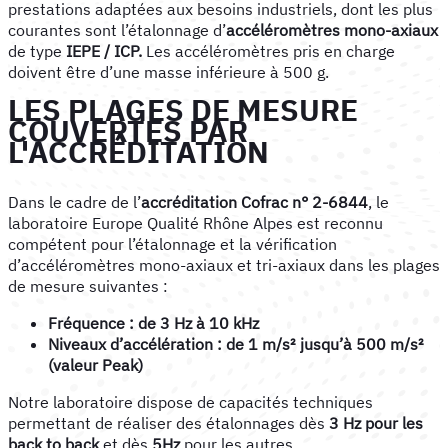
prestations adaptées aux besoins industriels, dont les plus
courantes sont l’étalonnage d’
accéléromètres mono-axiaux
de type
IEPE / ICP.
Les accéléromètres pris en charge
doivent être d’une masse inférieure à 500 g.
LES PLAGES DE MESURE
COUVERTES PAR
L'ACCRÉDITATION
Dans le cadre de l’
accréditation Cofrac n° 2-6844
, le
laboratoire Europe Qualité Rhône Alpes est reconnu
compétent pour l’étalonnage et la vérification
d’accéléromètres mono-axiaux et tri-axiaux dans les plages
de mesure suivantes :
Fréquence : de 3 Hz à 10 kHz
Niveaux d’accélération : de 1 m/s² jusqu’à 500 m/s²
(valeur Peak)
Notre laboratoire dispose de capacités techniques
permettant de réaliser des étalonnages dès
3 Hz pour les
back to back
et dès
5Hz
pour les autres.