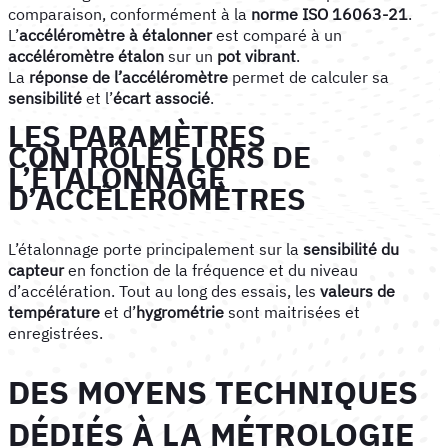
comparaison, conformément à la
norme ISO 16063-21
.
L’
accéléromètre à étalonner
est comparé à un
accéléromètre étalon
sur un
pot vibrant
.
La
réponse de l’accéléromètre
permet de calculer sa
sensibilité
et l’
écart associé
.
LES PARAMÈTRES
CONTRÔLÉS LORS DE
L’ÉTALONNAGE
D’ACCÉLÉROMÈTRES
L’étalonnage porte principalement sur la
sensibilité du
capteur
en fonction de la fréquence et du niveau
d’accélération. Tout au long des essais, les
valeurs de
température
et d’
hygrométrie
sont maitrisées et
enregistrées.
DES MOYENS TECHNIQUES
DÉDIÉS À LA MÉTROLOGIE