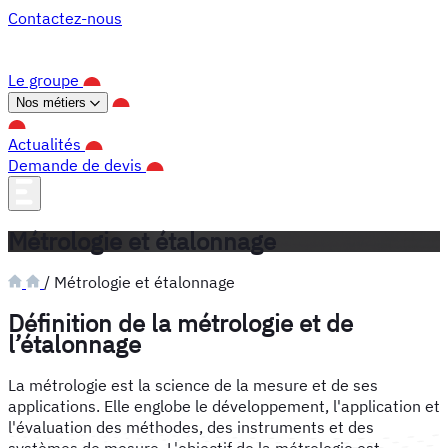
Panneau de gestion des cookies
Contactez-nous
Le groupe
Nos métiers
Actualités
Demande de devis
Métrologie et étalonnage
/
Métrologie et étalonnage
Définition de la métrologie et de
l’étalonnage
La métrologie est la science de la mesure et de ses
applications. Elle englobe le développement, l'application et
l'évaluation des méthodes, des instruments et des
systèmes de mesure. L'objectif de la métrologie est