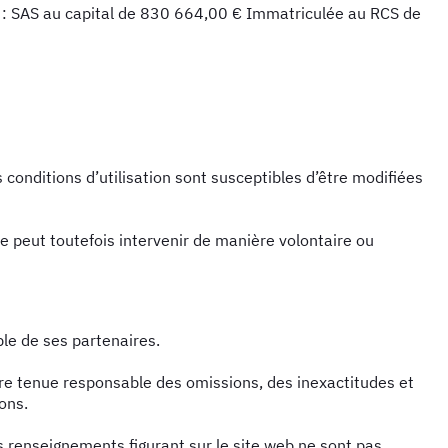
é : SAS au capital de 830 664,00 € Immatriculée au RCS de
s conditions d’utilisation sont susceptibles d’être modifiées
 peut toutefois intervenir de manière volontaire ou
ble de ses partenaires.
être tenue responsable des omissions, des inexactitudes et
ions.
les renseignements figurant sur le site web ne sont pas