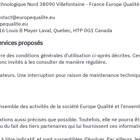
echnologique Nord 38090 Villefontaine - France Europe Qualit
contact@europequalite.eu
pequalite.eu
416 Louis B Mayer Laval, Quebec, H7P 0G1 Canada
services proposés
ère des conditions générales d’utilisation ci-après décrites. Ce
nc invités à les consulter de manière régulière.
ateurs. Une interruption pour raison de maintenance technique
ensemble des activités de la société Europe Qualité et l'ensem
mations aussi précises que possible. Toutefois, elle ne pourra 
u du fait des tiers partenaires qui lui fournissent ces informat
 titre indicatif, et sont susceptibles d’évoluer. Par ailleurs, 