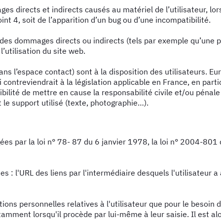
irects et indirects causés au matériel de l’utilisateur, lors d
nt 4, soit de l’apparition d’un bug ou d’une incompatibilité.
des dommages directs ou indirects (tels par exemple qu’une 
’utilisation du site web.
ans l’espace contact) sont à la disposition des utilisateurs. E
ntreviendrait à la législation applicable en France, en partic
bilité de mettre en cause la responsabilité civile et/ou pénal
t le support utilisé (texte, photographie…).
 par la loi n° 78- 87 du 6 janvier 1978, la loi n° 2004-801 d
ies : l'URL des liens par l'intermédiaire desquels l'utilisateur a
ons personnelles relatives à l'utilisateur que pour le besoin d
ment lorsqu'il procède par lui-même à leur saisie. Il est alors