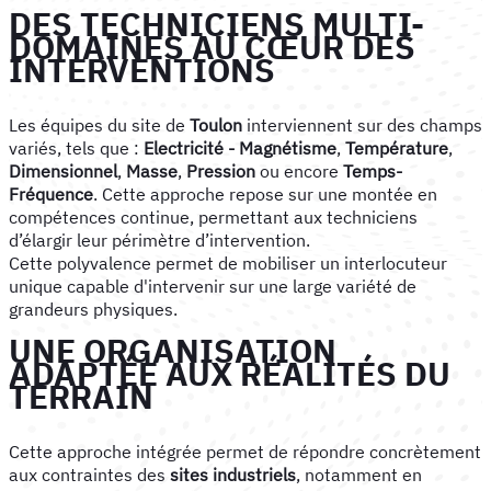
DES TECHNICIENS MULTI-
DOMAINES AU CŒUR DES
INTERVENTIONS
Les équipes du site de
Toulon
interviennent sur des champs
variés, tels que :
Electricité - Magnétisme
,
Température
,
Dimensionnel
,
Masse
,
Pression
ou encore
Temps-
Fréquence
. Cette approche repose sur une montée en
compétences continue, permettant aux techniciens
d’élargir leur périmètre d’intervention.
Cette polyvalence permet de mobiliser un interlocuteur
unique capable d'intervenir sur une large variété de
grandeurs physiques.
UNE ORGANISATION
ADAPTÉE AUX RÉALITÉS DU
TERRAIN
Cette approche intégrée permet de répondre concrètement
aux contraintes des
sites industriels
, notamment en